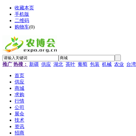
收藏本页
手机版
二维码
购物车
(
0
)
推广
热搜：
新疆
供应
湖北
茶叶
葡萄
包装
机械
农业
台湾
首页
供应
商城
求购
行情
公司
展会
技术
资讯
招商