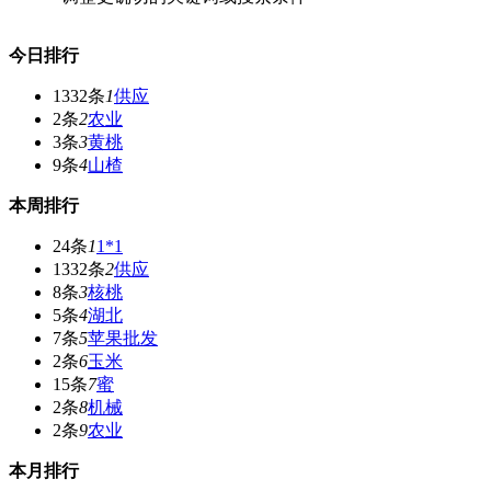
今日排行
1332条
1
供应
2条
2
农业
3条
3
黄桃
9条
4
山楂
本周排行
24条
1
1*1
1332条
2
供应
8条
3
核桃
5条
4
湖北
7条
5
苹果批发
2条
6
玉米
15条
7
蜜
2条
8
机械
2条
9
农业
本月排行