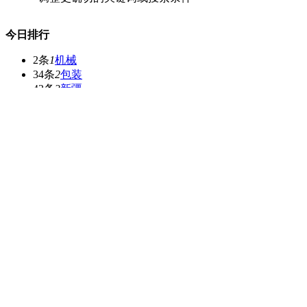
今日排行
2条
1
机械
34条
2
包装
43条
3
新疆
2条
4
辣椒
24条
5
1*1
本周排行
24条
1
1*1
5条
2
湖北
1332条
3
供应
2条
4
玉米
8条
5
核桃
3条
6
黄桃
2条
7
机械
7条
8
苹果批发
3条
9
甘肃