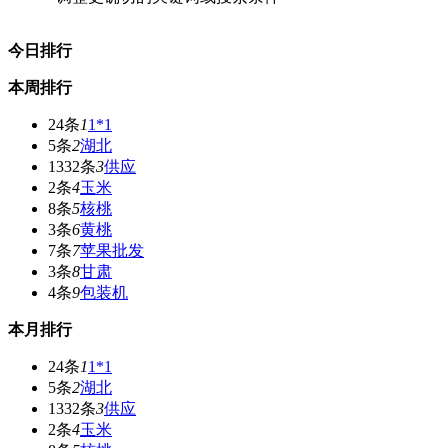
今日排行
本周排行
24条
1
1*1
5条
2
湖北
1332条
3
供应
2条
4
玉米
8条
5
核桃
3条
6
黄桃
7条
7
苹果批发
3条
8
甘肃
4条
9
包装机
本月排行
24条
1
1*1
5条
2
湖北
1332条
3
供应
2条
4
玉米