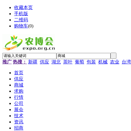
收藏本页
手机版
二维码
购物车
(
0
)
推广
热搜：
新疆
供应
湖北
茶叶
葡萄
包装
机械
农业
台湾
首页
供应
商城
求购
行情
公司
展会
技术
资讯
招商