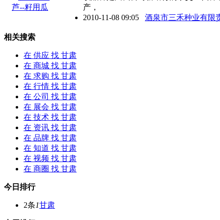
产，
2010-11-08 09:05
酒泉市三禾种业有限
相关搜索
在
供应
找 甘肃
在
商城
找 甘肃
在
求购
找 甘肃
在
行情
找 甘肃
在
公司
找 甘肃
在
展会
找 甘肃
在
技术
找 甘肃
在
资讯
找 甘肃
在
品牌
找 甘肃
在
知道
找 甘肃
在
视频
找 甘肃
在
商圈
找 甘肃
今日排行
2条
1
甘肃