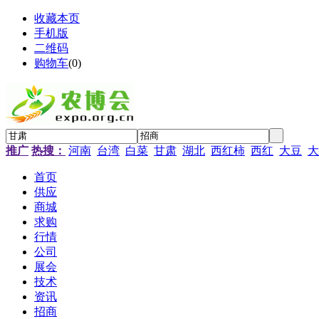
收藏本页
手机版
二维码
购物车
(
0
)
推广
热搜：
河南
台湾
白菜
甘肃
湖北
西红柿
西红
大豆
大
首页
供应
商城
求购
行情
公司
展会
技术
资讯
招商