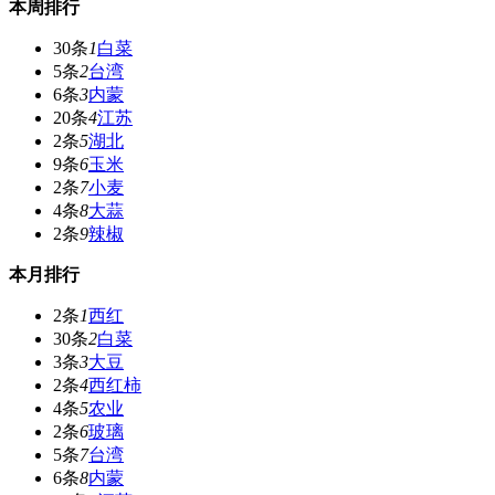
本周排行
30条
1
白菜
5条
2
台湾
6条
3
内蒙
20条
4
江苏
2条
5
湖北
9条
6
玉米
2条
7
小麦
4条
8
大蒜
2条
9
辣椒
本月排行
2条
1
西红
30条
2
白菜
3条
3
大豆
2条
4
西红柿
4条
5
农业
2条
6
玻璃
5条
7
台湾
6条
8
内蒙