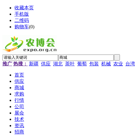
收藏本页
手机版
二维码
购物车
(
0
)
推广
热搜：
新疆
供应
湖北
茶叶
葡萄
包装
机械
农业
台湾
首页
供应
商城
求购
行情
公司
展会
技术
资讯
招商