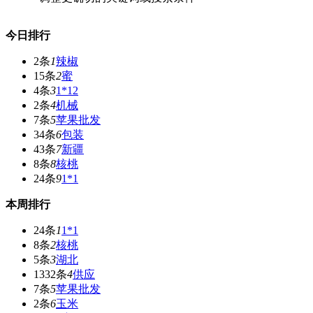
今日排行
2条
1
辣椒
15条
2
蜜
4条
3
1*12
2条
4
机械
7条
5
苹果批发
34条
6
包装
43条
7
新疆
8条
8
核桃
24条
9
1*1
本周排行
24条
1
1*1
8条
2
核桃
5条
3
湖北
1332条
4
供应
7条
5
苹果批发
2条
6
玉米