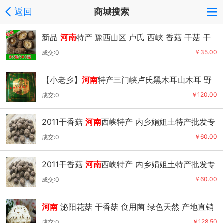
返回
商城搜索
新品
河南
特产 豫西山区 卢氏 西峡 香菇 干菇 干
货
￥35.00
成交:0
【小老乡】
河南
特产三门峡卢氏黑木耳山木耳 野
木耳礼盒
￥120.00
成交:0
2011干香菇
河南
西峡特产 内乡娟姐土特产批发专
营 3-4公分
￥60.00
成交:0
2011干香菇
河南
西峡特产 内乡娟姐土特产批发专
营 3-4公分
￥60.00
成交:0
河南
泌阳花菇 干香菇 食用菌 绿色天然 产地直销
量大价优
￥128.50
成交:0