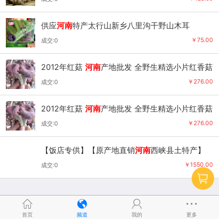
供应
河南
特产太行山新乡八里沟干野山木耳
￥75.00
成交:0
2012年红菇
河南
产地批发 全野生精选小片红香菇
上等菇头 不涨价
￥276.00
成交:0
2012年红菇
河南
产地批发 全野生精选小片红香菇
上等菇头 不涨价
￥276.00
成交:0
【饭店专供】【原产地直销
河南
西峡县土特产】
【羊肚菌】食用菌
￥1550.00
成交:0
首页
频道
我的
更多