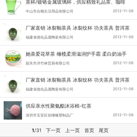
茶杯/镀铬金属玻璃杯，供应精致礼品茶、咖啡
杯，220ML
2012-11-06
中山市合顺生活用品有限公司
厂家直销 冰裂釉茶具 冰裂纹杯 功夫茶具 普洱茶
具
2012-11-06
福建省德化品晟陶瓷有限公司
她喜爱花草茶 橄榄柔滑滋润护手霜 柔白奶油手
2012-11-06
韶关市洋竹林贸易有限公司
厂家直销 冰裂釉茶具 冰裂纹杯 功夫茶具 普洱茶
具
2012-11-06
福建省德化品晟陶瓷有限公司
供应亲水性聚氨酯沐浴棉-红茶
2012-11-06
深圳市宝安区创继橡塑制品厂
1
/31
下一页
上一页
首页
尾页