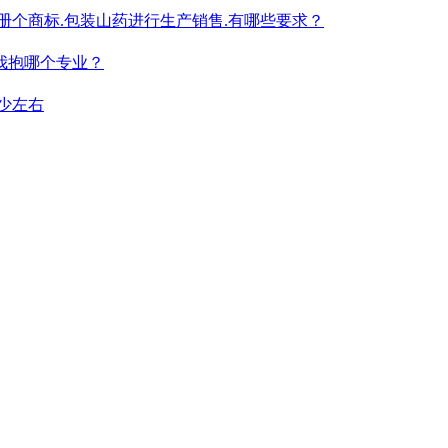
册个商标.
包装
山药进行生产销售.有哪些要求？
.我抱哪个专业？
少左右