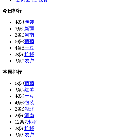
今日排行
4条
1
包装
5条
2
新疆
2条
3
河南
6条
4
葡萄
4条
5
土豆
2条
6
机械
3条
7
农户
本周排行
6条
1
葡萄
3条
2
红薯
4条
3
土豆
4条
4
包装
2条
5
湖北
2条
6
河南
12条
7
水稻
2条
8
机械
3条
9
农户