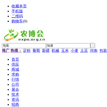
收藏本页
手机版
二维码
购物车
(
0
)
推广
热搜：
淀粉
葡萄
新疆
机械
玉米
小麦
土豆
河南
包装
首页
供应
商城
求购
行情
公司
展会
技术
资讯
招商