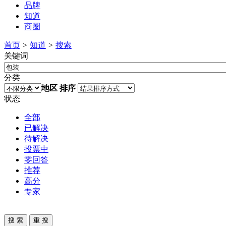
品牌
知道
商圈
首页
>
知道
>
搜索
关键词
分类
地区
排序
状态
全部
已解决
待解决
投票中
零回答
推荐
高分
专家