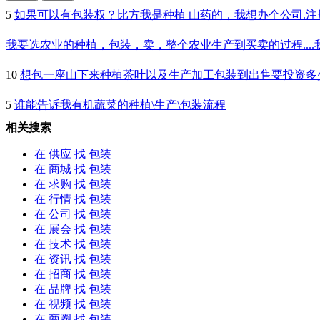
5
如果可以有
包装
权？比方我是种植 山药的，我想办个公司.注
我要选农业的种植，
包装
，卖，整个农业生产到买卖的过程...
10
想包一座山下来种植茶叶以及生产加工
包装
到出售要投资多
5
谁能告诉我有机蔬菜的种植\生产\
包装
流程
相关搜索
在
供应
找 包装
在
商城
找 包装
在
求购
找 包装
在
行情
找 包装
在
公司
找 包装
在
展会
找 包装
在
技术
找 包装
在
资讯
找 包装
在
招商
找 包装
在
品牌
找 包装
在
视频
找 包装
在
商圈
找 包装