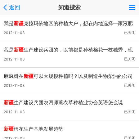
返回
知道搜索
我是
新疆
克拉玛依地区的种植大户，想在内地选择一家液肥
生产厂家，听说漯丰王公司的产品不错，怎么样？
已关闭
2012-11-03
我是
新疆
生产建设兵团的，以前都是种植棉花一枝独秀，现
在要改革，能谈谈团场如何致富么？
已关闭
2012-11-03
麻疯树在
新疆
可以大规模种植吗？以及制造生物柴油的公司
和设备生产企业。
已关闭
2012-11-03
新疆
生产建设兵团农四师薰衣草种植业协会英语怎么说
已关闭
2012-11-03
新疆
棉花生产基地发展趋势
已关闭
2012-11-03