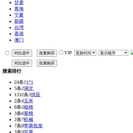
甘肃
青海
宁夏
新疆
台湾
香港
澳门
VIP
搜索排行
24条
1
1*1
5条
2
湖北
1332条
3
供应
2条
4
玉米
8条
5
核桃
3条
6
黄桃
2条
7
机械
7条
8
苹果批发
3条
9
甘肃