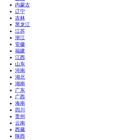
内蒙古
辽宁
吉林
黑龙江
江苏
浙江
安徽
福建
江西
山东
河南
湖北
湖南
广东
广西
海南
四川
贵州
云南
西藏
陕西