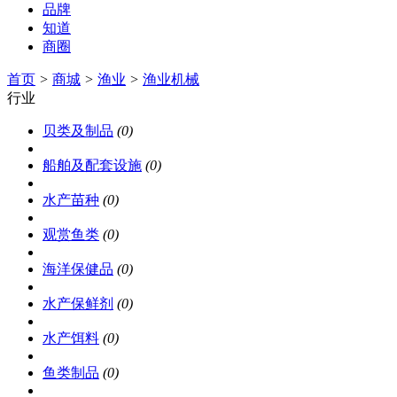
品牌
知道
商圈
首页
>
商城
>
渔业
>
渔业机械
行业
贝类及制品
(0)
船舶及配套设施
(0)
水产苗种
(0)
观赏鱼类
(0)
海洋保健品
(0)
水产保鲜剂
(0)
水产饵料
(0)
鱼类制品
(0)