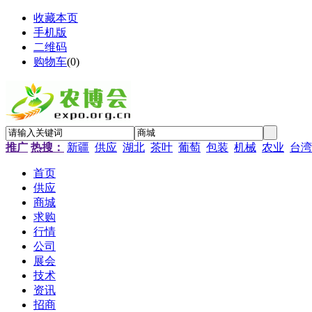
收藏本页
手机版
二维码
购物车
(
0
)
推广
热搜：
新疆
供应
湖北
茶叶
葡萄
包装
机械
农业
台湾
首页
供应
商城
求购
行情
公司
展会
技术
资讯
招商