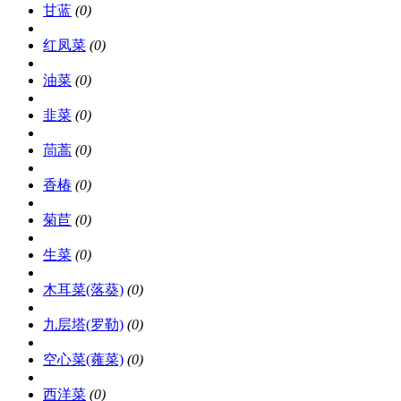
甘蓝
(0)
红凤菜
(0)
油菜
(0)
韭菜
(0)
茼蒿
(0)
香椿
(0)
菊苣
(0)
生菜
(0)
木耳菜(落葵)
(0)
九层塔(罗勒)
(0)
空心菜(蕹菜)
(0)
西洋菜
(0)