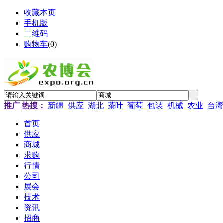
收藏本页
手机版
二维码
购物车
(
0
)
推广
热搜：
新疆
供应
湖北
茶叶
葡萄
包装
机械
农业
台湾
首页
供应
商城
求购
行情
公司
展会
技术
资讯
招商