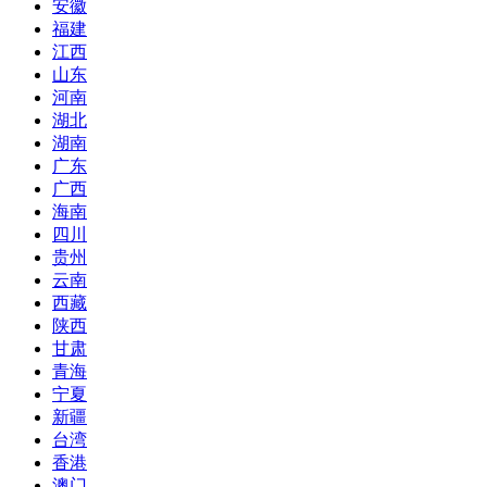
安徽
福建
江西
山东
河南
湖北
湖南
广东
广西
海南
四川
贵州
云南
西藏
陕西
甘肃
青海
宁夏
新疆
台湾
香港
澳门