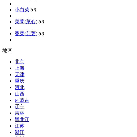
小白菜
(0)
菜薹(菜心)
(0)
香菜(芫荽)
(0)
地区
北京
上海
天津
重庆
河北
山西
内蒙古
辽宁
吉林
黑龙江
江苏
浙江