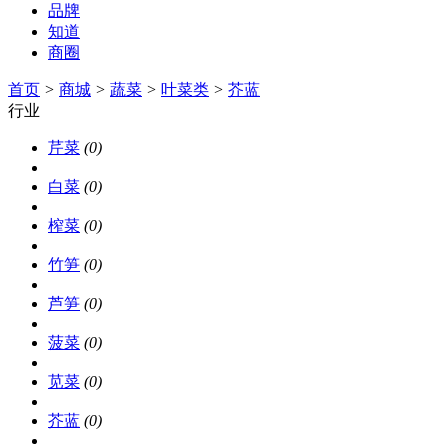
品牌
知道
商圈
首页
>
商城
>
蔬菜
>
叶菜类
>
芥蓝
行业
芹菜
(0)
白菜
(0)
榨菜
(0)
竹笋
(0)
芦笋
(0)
菠菜
(0)
苋菜
(0)
芥蓝
(0)