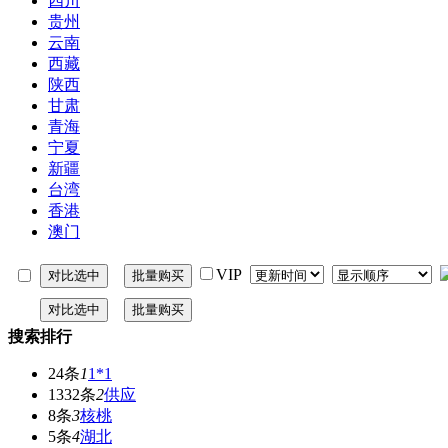
四川
贵州
云南
西藏
陕西
甘肃
青海
宁夏
新疆
台湾
香港
澳门
VIP
搜索排行
24条
1
1*1
1332条
2
供应
8条
3
核桃
5条
4
湖北