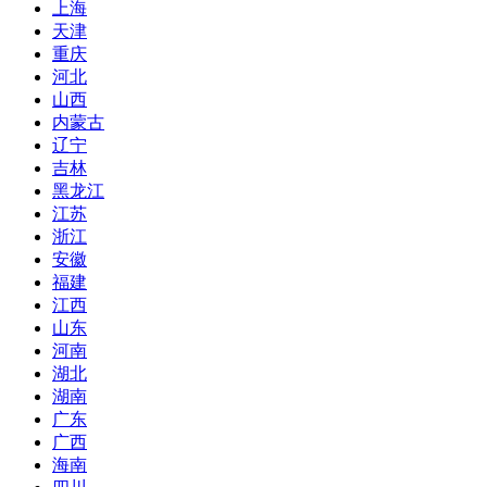
上海
天津
重庆
河北
山西
内蒙古
辽宁
吉林
黑龙江
江苏
浙江
安徽
福建
江西
山东
河南
湖北
湖南
广东
广西
海南