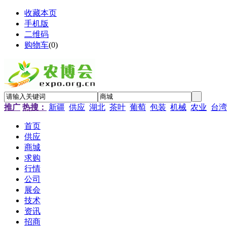
收藏本页
手机版
二维码
购物车
(
0
)
推广
热搜：
新疆
供应
湖北
茶叶
葡萄
包装
机械
农业
台湾
首页
供应
商城
求购
行情
公司
展会
技术
资讯
招商