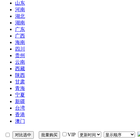
山东
河南
湖北
湖南
广东
广西
海南
四川
贵州
云南
西藏
陕西
甘肃
青海
宁夏
新疆
台湾
香港
澳门
VIP