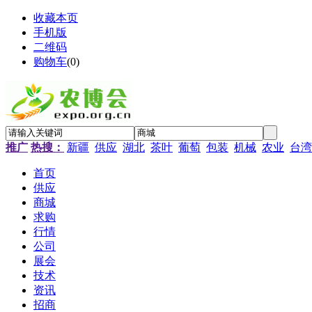
收藏本页
手机版
二维码
购物车
(
0
)
推广
热搜：
新疆
供应
湖北
茶叶
葡萄
包装
机械
农业
台湾
首页
供应
商城
求购
行情
公司
展会
技术
资讯
招商