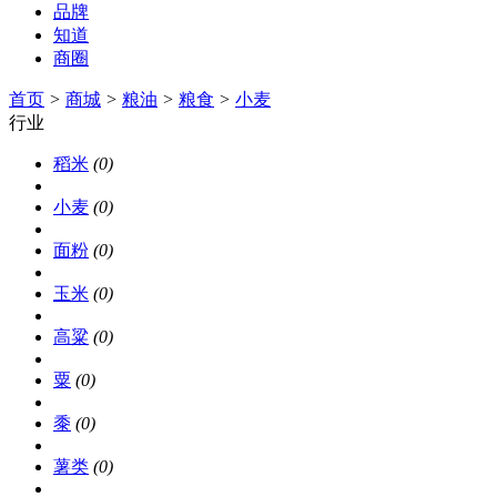
品牌
知道
商圈
首页
>
商城
>
粮油
>
粮食
>
小麦
行业
稻米
(0)
小麦
(0)
面粉
(0)
玉米
(0)
高粱
(0)
粟
(0)
黍
(0)
薯类
(0)