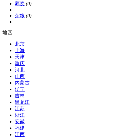
荞麦
(0)
杂粮
(0)
地区
北京
上海
天津
重庆
河北
山西
内蒙古
辽宁
吉林
黑龙江
江苏
浙江
安徽
福建
江西