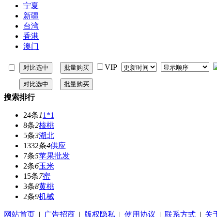
宁夏
新疆
台湾
香港
澳门
VIP
搜索排行
24条
1
1*1
8条
2
核桃
5条
3
湖北
1332条
4
供应
7条
5
苹果批发
2条
6
玉米
15条
7
蜜
3条
8
黄桃
2条
9
机械
网站首页
|
广告招商
|
版权隐私
|
使用协议
|
联系方式
|
关