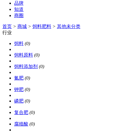
品牌
知道
商圈
首页
>
商城
>
饲料肥料
>
其他未分类
行业
饲料
(0)
饲料原料
(0)
饲料添加剂
(0)
氮肥
(0)
钾肥
(0)
磷肥
(0)
复合肥
(0)
腐殖酸
(0)