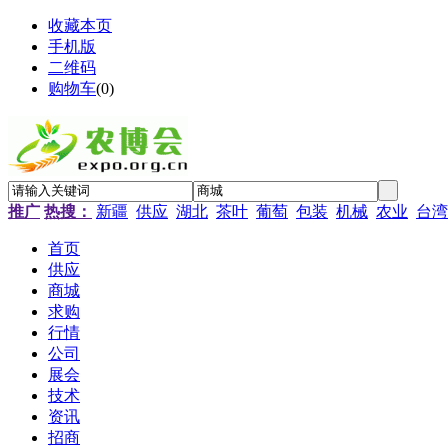
收藏本页
手机版
二维码
购物车
(
0
)
推广
热搜：
新疆
供应
湖北
茶叶
葡萄
包装
机械
农业
台湾
首页
供应
商城
求购
行情
公司
展会
技术
资讯
招商