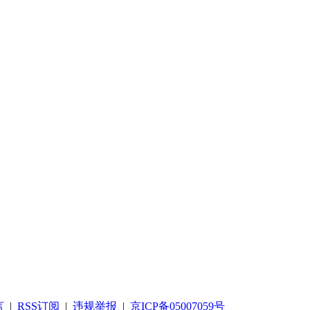
言
|
RSS订阅
|
违规举报
|
京ICP备05007059号