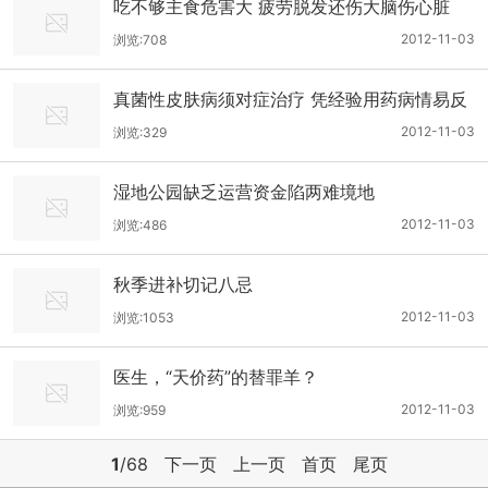
吃不够主食危害大 疲劳脱发还伤大脑伤心脏
2012-11-03
浏览:708
真菌性皮肤病须对症治疗 凭经验用药病情易反
复
2012-11-03
浏览:329
湿地公园缺乏运营资金陷两难境地
2012-11-03
浏览:486
秋季进补切记八忌
2012-11-03
浏览:1053
医生，“天价药”的替罪羊？
2012-11-03
浏览:959
1
/68
下一页
上一页
首页
尾页